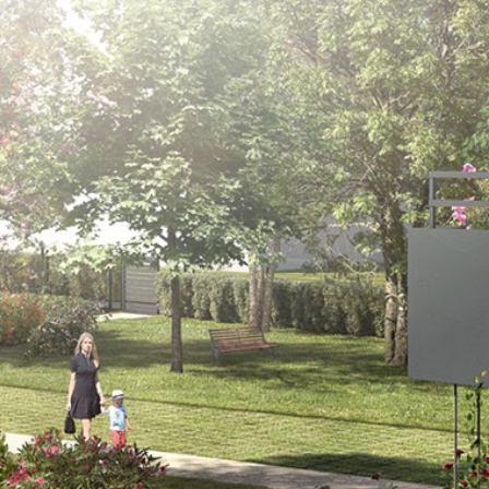
Livraison
4ème trimestre 2022
Ville
Toulouse
Adresse
Avenue de Fronton
À partir de
1 250 000 €