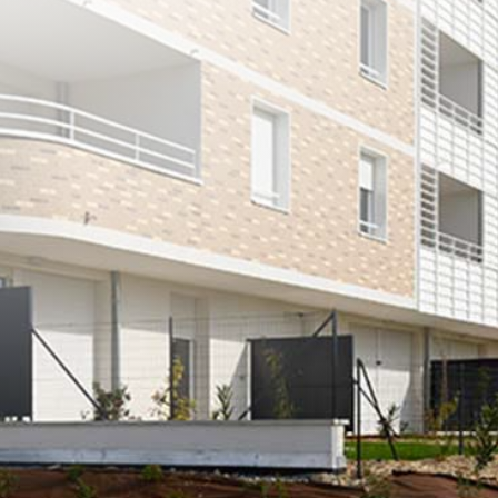
Livraison
3ème trimestre 2020
Ville
Blagnac
Adresse
Boulevard Persée
À partir de